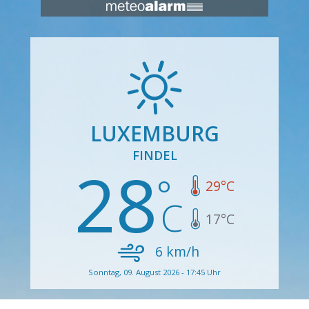
LUXEMBURG
FINDEL
28
29
°C
17
°C
6
km/h
Sonntag, 09. August 2026 - 17:45 Uhr