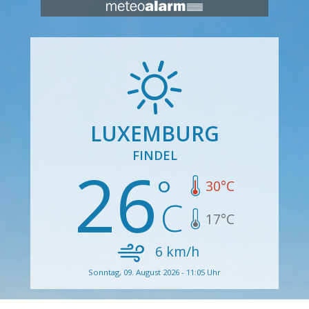
LUXEMBURG
FINDEL
26
30
°C
17
°C
6
km/h
Sonntag, 09. August 2026 - 11:05 Uhr