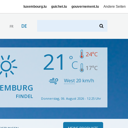
luxembourg.lu
guichet.lu
gouvernement.lu
Andere Seiten
DE
FR
21
24
°C
17
°C
West
20
km/h
XEMBURG
FINDEL
Donnerstag, 06. August 2026 - 12:25 Uhr
MEINE PRODUKTE