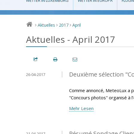
WETTER IN LUXEMBURG
WETTER IN EUROPA
FLUGW
Aktuelles
2017
April
>
>
>
Aktuelles - April 2017
Deuxième sélection "C
26-04-2017
Comme annoncé, MeteoLux a pro
"Concours photos" organisé à l
Mehr Lesen
Résumé Sondage Clien
21-04-2017