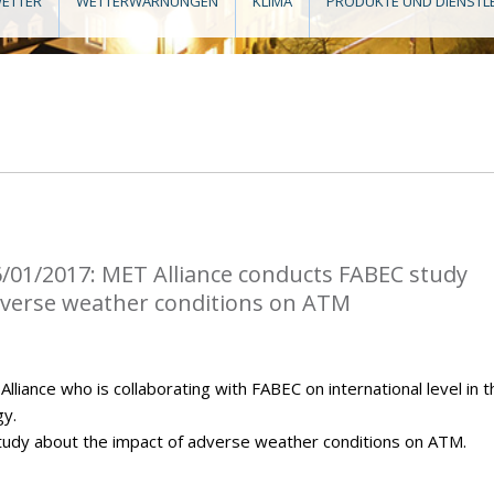
ETTER
WETTERWARNUNGEN
KLIMA
PRODUKTE UND DIENSTL
/01/2017: MET Alliance conducts FABEC study
dverse weather conditions on ATM
iance who is collaborating with FABEC on international level in t
gy.
tudy about the impact of adverse weather conditions on ATM.