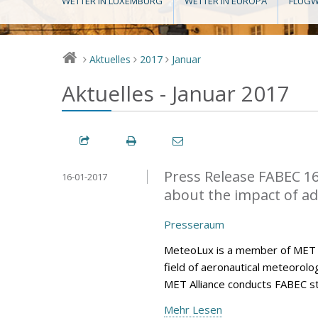
WETTER IN LUXEMBURG
WETTER IN EUROPA
FLUGW
Aktuelles
2017
Januar
>
>
>
Aktuelles - Januar 2017
Press Release FABEC 16
16-01-2017
about the impact of a
Presseraum
MeteoLux is a member of MET All
field of aeronautical meteorolo
MET Alliance conducts FABEC s
Mehr Lesen