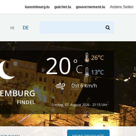
luxembourg.lu
guichet.lu
gouvernement.lu
Andere Seiten
DE
FR
20
26
°C
13
°C
Ost
6
km/h
XEMBURG
FINDEL
Freitag, 07. August 2026 - 21:15 Uhr
MEINE PRODUKTE