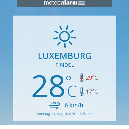
LUXEMBURG
FINDEL
28
29
°C
17
°C
6
km/h
Sonntag, 09. August 2026 - 18:25 Uhr