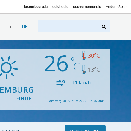
luxembourg.lu
guichet.lu
gouvernement.lu
Andere Seiten
DE
FR
26
30
°C
13
°C
11
km/h
XEMBURG
FINDEL
Samstag, 08. August 2026 - 14:06 Uhr
MEINE PRODUKTE