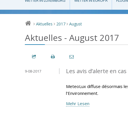
WETTER IN LUXEMBURG
WETTER IN EUROPA
FLUGW
Aktuelles
2017
August
>
>
>
Aktuelles - August 2017
Les avis d’alerte en ca
9-08-2017
MeteoLux diffuse désormais les 
l’Environnement.
Mehr Lesen