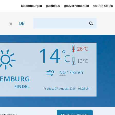
luxembourg.lu
guichet.lu
gouvernement.lu
Andere Seiten
DE
FR
14
26
°C
13
°C
NO
17
km/h
XEMBURG
FINDEL
Freitag, 07. August 2026 - 08:25 Uhr
MEINE PRODUKTE