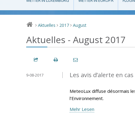
WETTER IN LUXEMBURG
WETTER IN EUROPA
FLUGW
Aktuelles
2017
August
>
>
>
Aktuelles - August 2017
Les avis d’alerte en ca
9-08-2017
MeteoLux diffuse désormais les 
l’Environnement.
Mehr Lesen