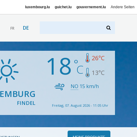
luxembourg.lu
guichet.lu
gouvernement.lu
Andere Seiten
DE
FR
18
26
°C
13
°C
NO
15
km/h
XEMBURG
FINDEL
Freitag, 07. August 2026 - 11:05 Uhr
MEINE PRODUKTE