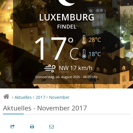
LUXEMBURG
FINDEL
17
28
°C
18
°C
NW
17
km/h
Donnerstag, 06. August 2026 - 04:05 Uhr
Aktuelles
2017
November
>
>
>
Aktuelles - November 2017