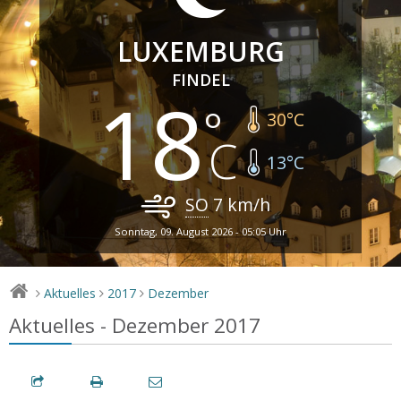
LUXEMBURG
FINDEL
18
30
°C
13
°C
SO
7
km/h
Sonntag, 09. August 2026 - 05:05 Uhr
Aktuelles
2017
Dezember
>
>
>
Aktuelles - Dezember 2017