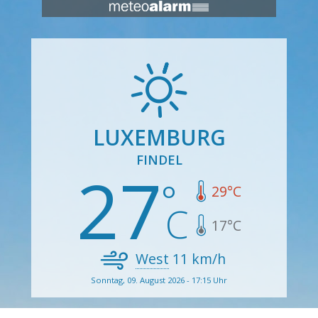
LUXEMBURG
FINDEL
27
29
°C
17
°C
West
11
km/h
Sonntag, 09. August 2026 - 17:15 Uhr