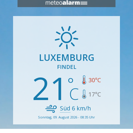
LUXEMBURG
FINDEL
21
30
°C
17
°C
Süd
6
km/h
Sonntag, 09. August 2026 - 08:35 Uhr