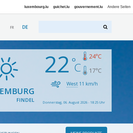
luxembourg.lu
guichet.lu
gouvernement.lu
Andere Seiten
DE
FR
22
24
°C
17
°C
West
11
km/h
XEMBURG
FINDEL
Donnerstag, 06. August 2026 - 18:25 Uhr
MEINE PRODUKTE