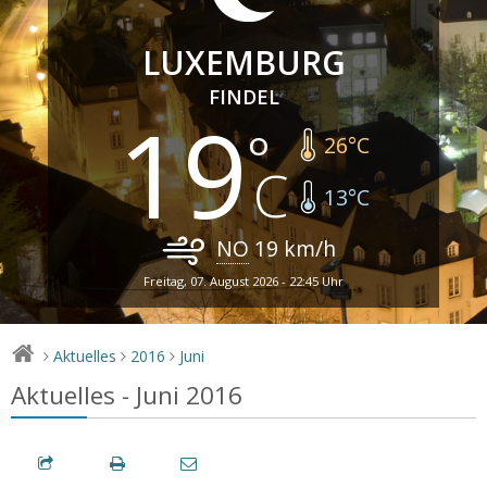
LUXEMBURG
FINDEL
19
26
°C
13
°C
NO
19
km/h
Freitag, 07. August 2026 - 22:45 Uhr
Aktuelles
2016
Juni
>
>
>
Aktuelles - Juni 2016