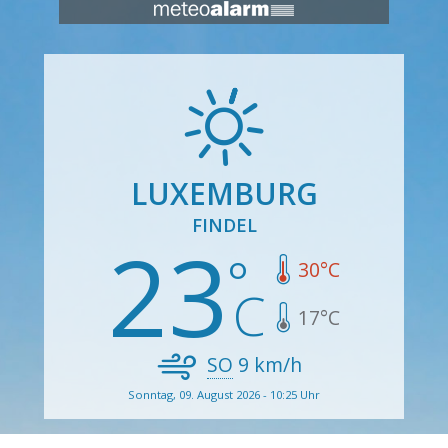
LUXEMBURG
FINDEL
23
30
°C
17
°C
SO
9
km/h
Sonntag, 09. August 2026 - 10:25 Uhr