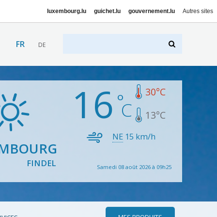
luxembourg.lu
guichet.lu
gouvernement.lu
Autres sites
FR
DE
16
30
°C
13
°C
NE
15
km/h
EMBOURG
FINDEL
Samedi 08 août 2026 à 09h25
MES PRODUITS