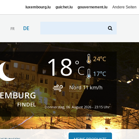
luxembourg.lu
guichet.lu
gouvernement.lu
Andere Seiten
DE
FR
18
24
°C
17
°C
Nord
11
km/h
XEMBURG
FINDEL
Donnerstag, 06. August 2026 - 23:15 Uhr
MEINE PRODUKTE