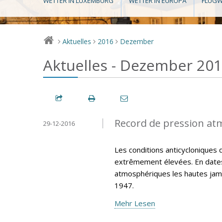
WETTER IN LUXEMBURG
WETTER IN EUROPA
FLUGW
Aktuelles
2016
Dezember
>
>
>
Aktuelles - Dezember 20
Record de pression at
29-12-2016
Les conditions anticycloniques 
extrêmement élevées. En dates
atmosphériques les hautes jama
1947.
Mehr Lesen