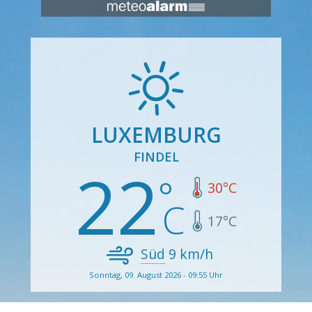
LUXEMBURG
FINDEL
22
30
°C
17
°C
Süd
9
km/h
Sonntag, 09. August 2026 - 09:55 Uhr