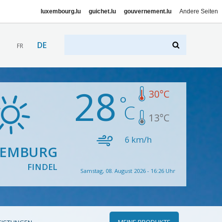
luxembourg.lu
guichet.lu
gouvernement.lu
Andere Seiten
DE
FR
28
30
°C
13
°C
6
km/h
XEMBURG
FINDEL
Samstag, 08. August 2026 - 16:26 Uhr
MEINE PRODUKTE