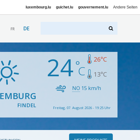
luxembourg.lu
guichet.lu
gouvernement.lu
Andere Seiten
DE
FR
24
26
°C
13
°C
NO
15
km/h
XEMBURG
FINDEL
Freitag, 07. August 2026 - 19:25 Uhr
MEINE PRODUKTE