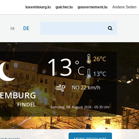
luxembourg.lu
guichet.lu
gouvernement.lu
Andere Seiten
DE
FR
13
26
°C
13
°C
NO
22
km/h
XEMBURG
FINDEL
Samstag, 08. August 2026 - 05:35 Uhr
MEINE PRODUKTE