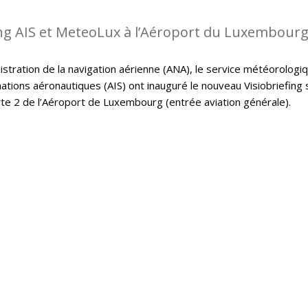
ing AIS et MeteoLux à l’Aéroport du Luxembour
istration de la navigation aérienne (ANA), le service météorologi
ations aéronautiques (AIS) ont inauguré le nouveau Visiobriefing 
rte 2 de l’Aéroport de Luxembourg (entrée aviation générale).