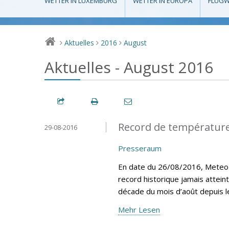
WETTER IN LUXEMBURG
WETTER IN EUROPA
FLUGW
Aktuelles
2016
August
>
>
>
Aktuelles - August 2016
Record de température
29-08-2016
Presseraum
En date du 26/08/2016, MeteoLu
record historique jamais attein
décade du mois d’août depuis 
Mehr Lesen