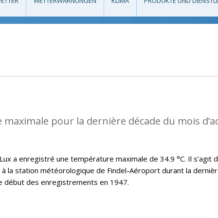
ETTER
WETTERWARNUNGEN
KLIMA
PRODUKTE UND DIENSTL
 maximale pour la dernière décade du mois d’a
x a enregistré une température maximale de 34.9 °C. Il s’agit d
t à la station météorologique de Findel-Aéroport durant la derniè
le début des enregistrements en 1947.