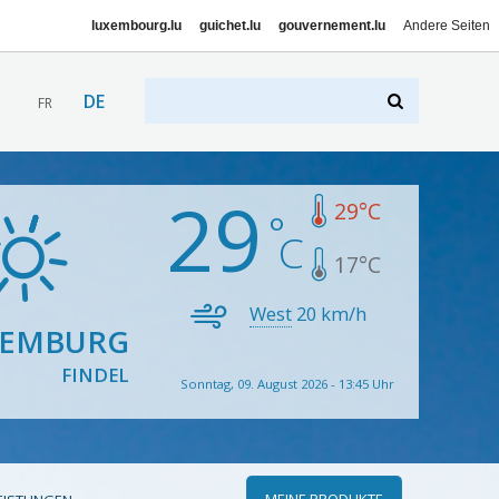
luxembourg.lu
guichet.lu
gouvernement.lu
Andere Seiten
DE
FR
29
29
°C
17
°C
West
20
km/h
XEMBURG
FINDEL
Sonntag, 09. August 2026 - 13:45 Uhr
MEINE PRODUKTE