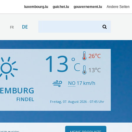
luxembourg.lu
guichet.lu
gouvernement.lu
Andere Seiten
DE
FR
13
26
°C
13
°C
NO
17
km/h
XEMBURG
FINDEL
Freitag, 07. August 2026 - 07:45 Uhr
MEINE PRODUKTE