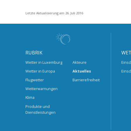
Letzte Aktualisierung am 26. Juli 2016
RUBRIK
WET
Wetter in Luxemburg
Akteure
Einsc
Wetter in Europa
Aktuelles
Einsc
Flugwetter
Barrierefreiheit
Wetterwarnungen
Klima
Produkte und
Dienstleistungen