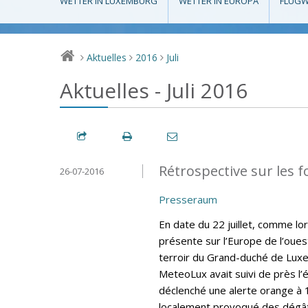
WETTER IN LUXEMBURG
WETTER IN EUROPA
FLUGW
Aktuelles
2016
Juli
>
>
>
Aktuelles - Juli 2016
Rétrospective sur les fo
26-07-2016
Presseraum
En date du 22 juillet, comme lo
présente sur l’Europe de l’oues
terroir du Grand-duché de Lux
MeteoLux avait suivi de près l’
déclenché une alerte orange à 
localement provoqué des dégât