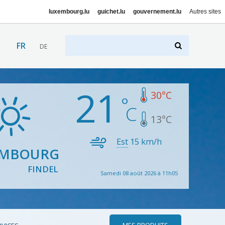
luxembourg.lu
guichet.lu
gouvernement.lu
Autres sites
FR
DE
21
30
°C
13
°C
Est
15
km/h
EMBOURG
FINDEL
Samedi 08 août 2026 à 11h05
MES PRODUITS