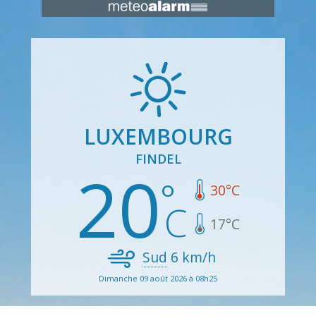
LUXEMBOURG
FINDEL
20
30
°C
17
°C
Sud
6
km/h
Dimanche 09 août 2026 à 08h25