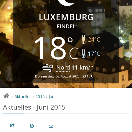
LUXEMBURG
FINDEL
18
24
°C
17
°C
Nord
11
km/h
Donnerstag, 06. August 2026 - 23:15 Uhr
Aktuelles
2015
Juni
>
>
>
Aktuelles - Juni 2015