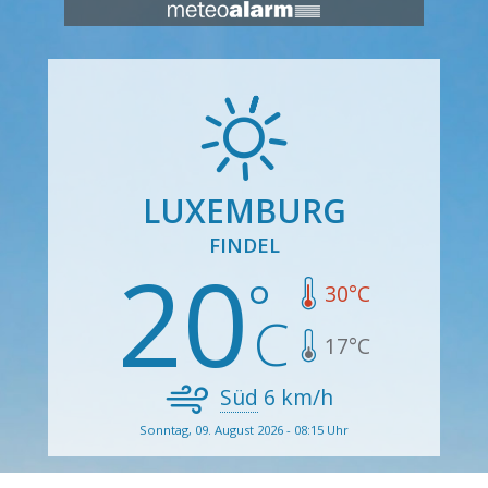
LUXEMBURG
FINDEL
20
30
°C
17
°C
Süd
6
km/h
Sonntag, 09. August 2026 - 08:15 Uhr