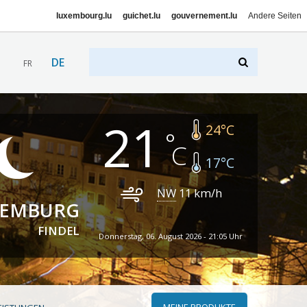
luxembourg.lu
guichet.lu
gouvernement.lu
Andere Seiten
DE
FR
21
24
°C
17
°C
NW
11
km/h
XEMBURG
FINDEL
Donnerstag, 06. August 2026 - 21:05 Uhr
MEINE PRODUKTE