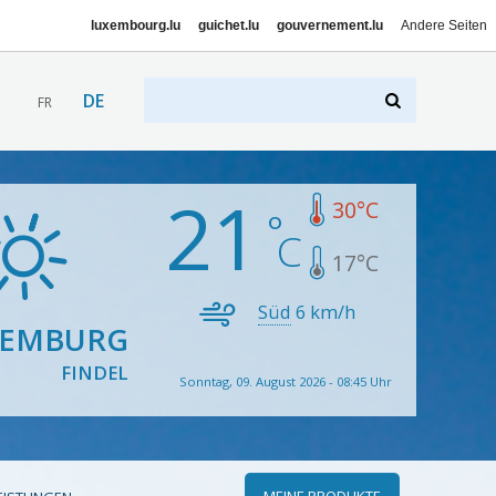
luxembourg.lu
guichet.lu
gouvernement.lu
Andere Seiten
DE
FR
21
30
°C
17
°C
Süd
6
km/h
XEMBURG
FINDEL
Sonntag, 09. August 2026 - 08:45 Uhr
MEINE PRODUKTE