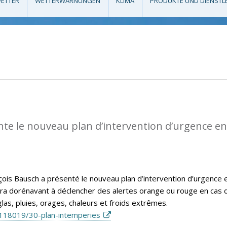
ETTER
WETTERWARNUNGEN
KLIMA
PRODUKTE UND DIENSTL
te le nouveau plan d’intervention d’urgence en
nçois Bausch a présenté le nouveau plan d’intervention d’urgence 
vira dorénavant à déclencher des alertes orange ou rouge en cas 
las, pluies, orages, chaleurs et froids extrêmes.
118019/30-plan-intemperies