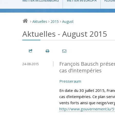
WETTER IN LUXEMBURG
WETTER IN EUROPA
FLUGW
Aktuelles
2015
August
>
>
>
Aktuelles - August 2015
François Bausch présen
24-08-2015
cas d’intempéries
Presseraum
En date du 30 juillet 2015, Fra
cas d’intempéries. Ce plan ser
vents forts ainsi que neige/verg
http://www.gouvernement.lu/5