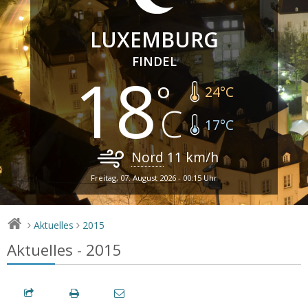
LUXEMBURG
FINDEL
18
24
°C
17
°C
Nord
11
km/h
Freitag, 07. August 2026 - 00:15 Uhr
Aktuelles
2015
>
>
Aktuelles - 2015