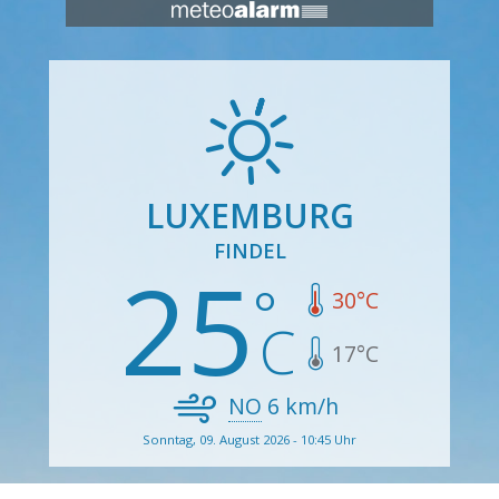
LUXEMBURG
FINDEL
25
30
°C
17
°C
NO
6
km/h
Sonntag, 09. August 2026 - 10:45 Uhr