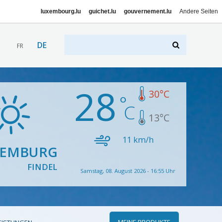
luxembourg.lu
guichet.lu
gouvernement.lu
Andere Seiten
DE
FR
28
30
°C
13
°C
11
km/h
XEMBURG
FINDEL
Samstag, 08. August 2026 - 16:55 Uhr
MEINE PRODUKTE