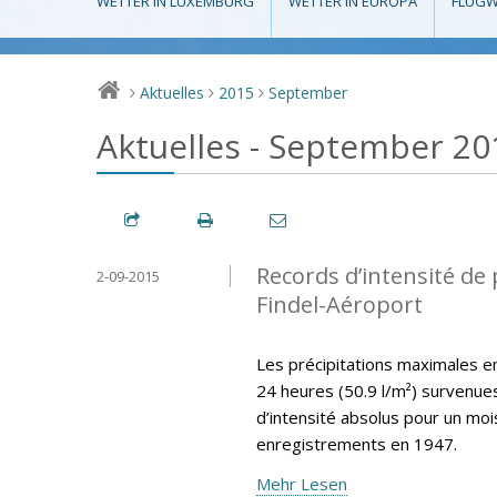
WETTER IN LUXEMBURG
WETTER IN EUROPA
FLUGW
Aktuelles
2015
September
>
>
>
Aktuelles - September 20
Records d’intensité de 
2-09-2015
Findel-Aéroport
Les précipitations maximales en 
24 heures (50.9 l/m²) survenu
d’intensité absolus pour un mo
enregistrements en 1947.
Mehr Lesen