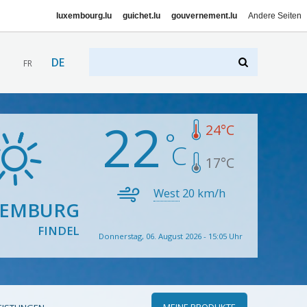
luxembourg.lu
guichet.lu
gouvernement.lu
Andere Seiten
DE
FR
22
24
°C
17
°C
West
20
km/h
XEMBURG
FINDEL
Donnerstag, 06. August 2026 - 15:05 Uhr
MEINE PRODUKTE