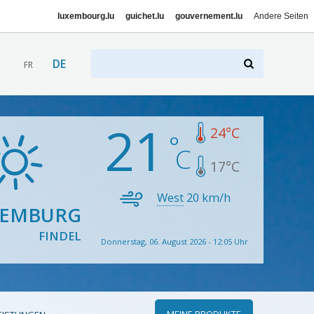
luxembourg.lu
guichet.lu
gouvernement.lu
Andere Seiten
DE
FR
21
24
°C
17
°C
West
20
km/h
XEMBURG
FINDEL
Donnerstag, 06. August 2026 - 12:05 Uhr
MEINE PRODUKTE