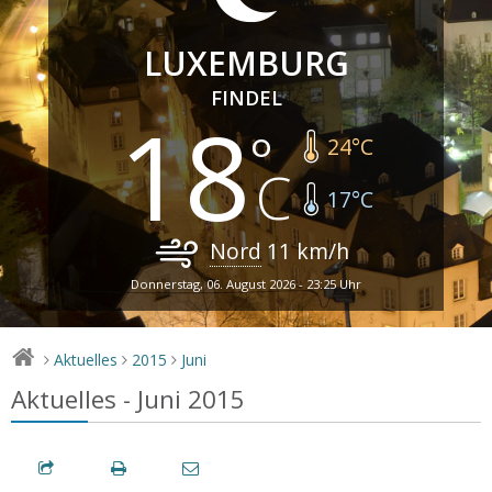
LUXEMBURG
FINDEL
18
24
°C
17
°C
Nord
11
km/h
Donnerstag, 06. August 2026 - 23:25 Uhr
Aktuelles
2015
Juni
>
>
>
Aktuelles - Juni 2015