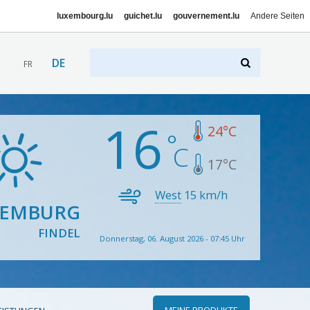
luxembourg.lu
guichet.lu
gouvernement.lu
Andere Seiten
DE
FR
16
24
°C
17
°C
West
15
km/h
XEMBURG
FINDEL
Donnerstag, 06. August 2026 - 07:45 Uhr
MEINE PRODUKTE