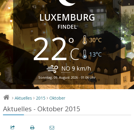
LUXEMBURG
FINDEL
22
30
°C
13
°C
NO
9
km/h
Sonntag, 09. August 2026 - 01:06 Uhr
Aktuelles
2015
Oktober
>
>
>
Aktuelles - Oktober 2015