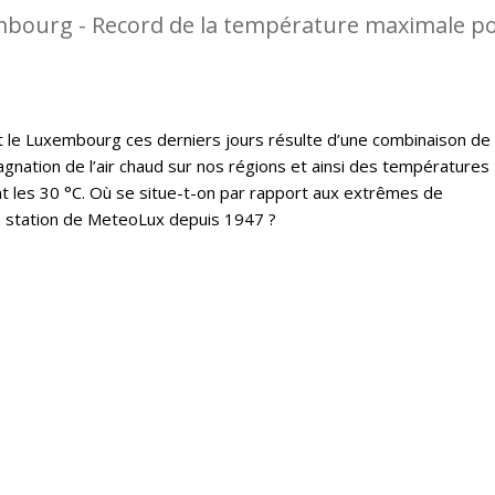
mbourg - Record de la température maximale p
t le Luxembourg ces derniers jours résulte d’une combinaison de
gnation de l’air chaud sur nos régions et ainsi des températures
 les 30 °C. Où se situe-t-on par rapport aux extrêmes de
a station de MeteoLux depuis 1947 ?