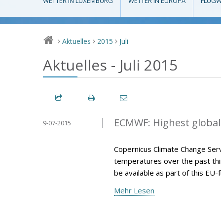
WETTER IN LUXEMBURG
WETTER IN EUROPA
FLUGW
Aktuelles
2015
Juli
>
>
>
Aktuelles - Juli 2015
ECMWF: Highest global
9-07-2015
Copernicus Climate Change Serv
temperatures over the past thir
be available as part of this E
Mehr Lesen