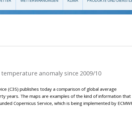
ETTER
WETTERWARNUNGEN
KLIMA
PRODUKTE UND DIENSTL
 temperature anomaly since 2009/10
ice (C3S) publishes today a comparison of global average
ty years. The maps are examples of the kind of information that 
U-funded Copernicus Service, which is being implemented by ECMWF