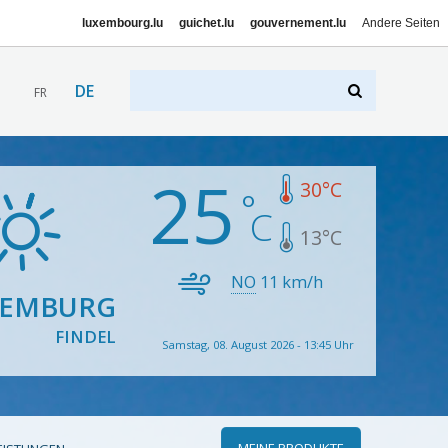
luxembourg.lu
guichet.lu
gouvernement.lu
Andere Seiten
DE
FR
25
30
°C
13
°C
NO
11
km/h
XEMBURG
FINDEL
Samstag, 08. August 2026 - 13:45 Uhr
MEINE PRODUKTE