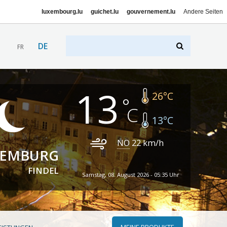
luxembourg.lu
guichet.lu
gouvernement.lu
Andere Seiten
DE
FR
13
26
°C
13
°C
NO
22
km/h
XEMBURG
FINDEL
Samstag, 08. August 2026 - 05:35 Uhr
MEINE PRODUKTE