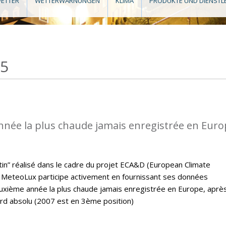
ETTER
WETTERWARNUNGEN
KLIMA
PRODUKTE UND DIENSTL
15
nnée la plus chaude jamais enregistrée en Eur
letin” réalisé dans le cadre du projet ECA&D (European Climate
MeteoLux participe activement en fournissant ses données
euxième année la plus chaude jamais enregistrée en Europe, aprè
ord absolu (2007 est en 3ème position)