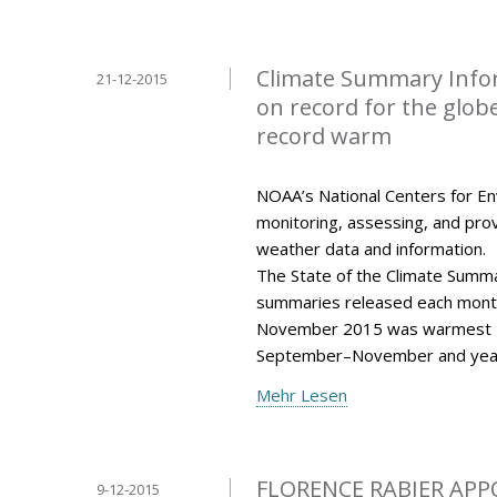
Climate Summary Info
21-12-2015
on record for the glo
record warm
NOAA’s National Centers for Env
monitoring, assessing, and provi
weather data and information.
The State of the Climate Summar
summaries released each mont
November 2015 was warmest N
September–November and year
Mehr Lesen
FLORENCE RABIER APP
9-12-2015