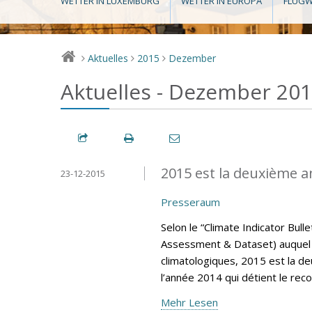
WETTER IN LUXEMBURG
WETTER IN EUROPA
FLUGW
Aktuelles
2015
Dezember
>
>
>
Aktuelles - Dezember 20
2015 est la deuxième a
23-12-2015
Presseraum
Selon le “Climate Indicator Bul
Assessment & Dataset) auquel 
climatologiques, 2015 est la d
l’année 2014 qui détient le rec
Mehr Lesen