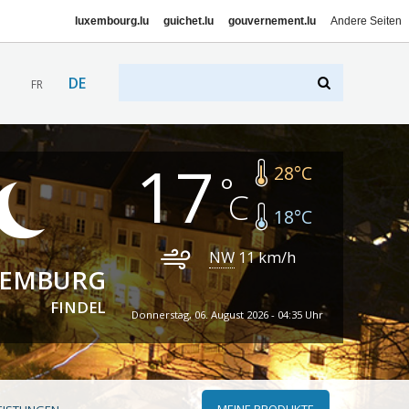
luxembourg.lu
guichet.lu
gouvernement.lu
Andere Seiten
DE
FR
17
28
°C
18
°C
NW
11
km/h
XEMBURG
FINDEL
Donnerstag, 06. August 2026 - 04:35 Uhr
MEINE PRODUKTE