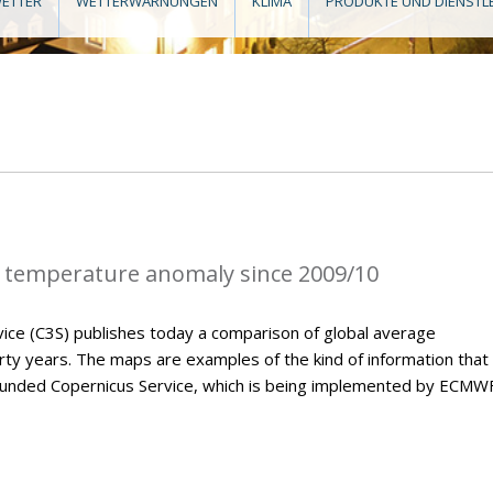
ETTER
WETTERWARNUNGEN
KLIMA
PRODUKTE UND DIENSTL
 temperature anomaly since 2009/10
ice (C3S) publishes today a comparison of global average
ty years. The maps are examples of the kind of information that 
U-funded Copernicus Service, which is being implemented by ECMWF