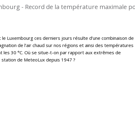
mbourg - Record de la température maximale p
t le Luxembourg ces derniers jours résulte d’une combinaison de
gnation de l’air chaud sur nos régions et ainsi des températures
 les 30 °C. Où se situe-t-on par rapport aux extrêmes de
a station de MeteoLux depuis 1947 ?