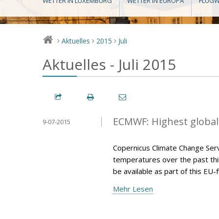
WETTER IN LUXEMBURG
WETTER IN EUROPA
FLUGW
Aktuelles
2015
Juli
>
>
>
Aktuelles - Juli 2015
ECMWF: Highest global
9-07-2015
Copernicus Climate Change Serv
temperatures over the past thir
be available as part of this E
Mehr Lesen