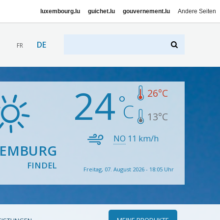
luxembourg.lu
guichet.lu
gouvernement.lu
Andere Seiten
DE
FR
24
26
°C
13
°C
NO
11
km/h
XEMBURG
FINDEL
Freitag, 07. August 2026 - 18:05 Uhr
MEINE PRODUKTE