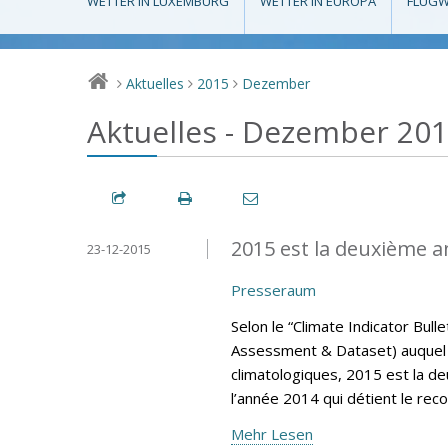
WETTER IN LUXEMBURG
WETTER IN EUROPA
FLUGW
Aktuelles
2015
Dezember
>
>
>
Aktuelles - Dezember 20
2015 est la deuxième a
23-12-2015
Presseraum
Selon le “Climate Indicator Bul
Assessment & Dataset) auquel 
climatologiques, 2015 est la d
l’année 2014 qui détient le rec
Mehr Lesen