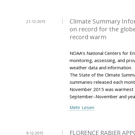
Climate Summary Info
21-12-2015
on record for the glo
record warm
NOAA’s National Centers for Env
monitoring, assessing, and provi
weather data and information.
The State of the Climate Summar
summaries released each mont
November 2015 was warmest N
September–November and year
Mehr Lesen
FLORENCE RABIER APP
9-12-2015