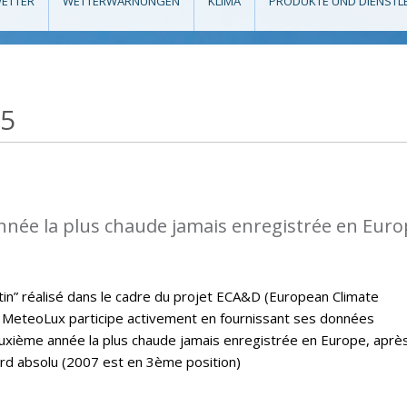
ETTER
WETTERWARNUNGEN
KLIMA
PRODUKTE UND DIENSTL
15
nnée la plus chaude jamais enregistrée en Eur
letin” réalisé dans le cadre du projet ECA&D (European Climate
MeteoLux participe activement en fournissant ses données
euxième année la plus chaude jamais enregistrée en Europe, aprè
ord absolu (2007 est en 3ème position)