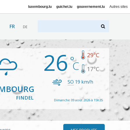
luxembourg.lu
guichet.lu
gouvernement.lu
Autres sites
FR
DE
26
29
°C
17
°C
SO
19
km/h
EMBOURG
FINDEL
Dimanche 09 août 2026 à 15h35
MES PRODUITS