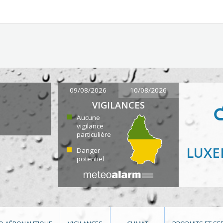
09/08/2026
10/08/2026
VIGILANCES
Aucune
vigilance
particulière
LUX
Danger
potentiel