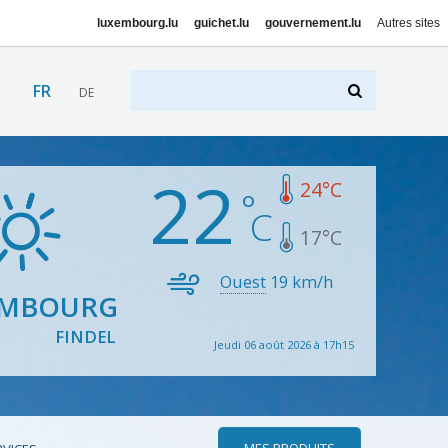
luxembourg.lu
guichet.lu
gouvernement.lu
Autres sites
FR
DE
22
24
°C
17
°C
Ouest
19
km/h
EMBOURG
FINDEL
Jeudi 06 août 2026 à 17h15
MES PRODUITS