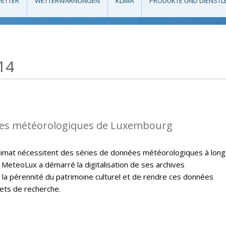
ETTER
WETTERWARNUNGEN
KLIMA
PRODUKTE UND DIENSTL
14
es météorologiques de Luxembourg
climat nécessitent des séries de données météorologiques à long
 MeteoLux a démarré la digitalisation de ses archives
 la pérennité du patrimoine culturel et de rendre ces données
jets de recherche.