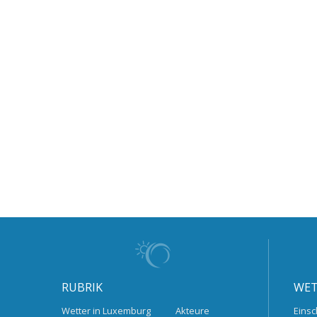
RUBRIK
WET
Wetter in Luxemburg
Akteure
Einsc