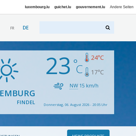
luxembourg.lu
guichet.lu
gouvernement.lu
Andere Seiten
DE
FR
23
24
°C
17
°C
NW
15
km/h
XEMBURG
FINDEL
Donnerstag, 06. August 2026 - 20:05 Uhr
MEINE PRODUKTE