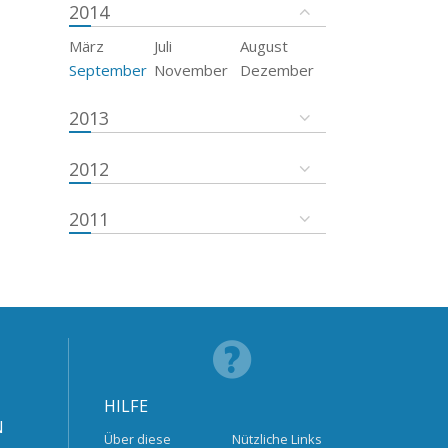
2014
März
Juli
August
September
November
Dezember
2013
2012
2011
HILFE
N
Über diese
Nützliche Links