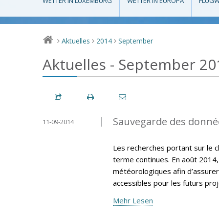
WETTER IN LUXEMBURG
WETTER IN EUROPA
FLUGW
Aktuelles
2014
September
>
>
>
Aktuelles - September 20
Sauvegarde des donné
11-09-2014
Les recherches portant sur le 
terme continues. En août 2014,
météorologiques afin d’assurer
accessibles pour les futurs pro
Mehr Lesen