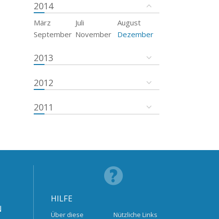
2014
März
Juli
August
September
November
Dezember
2013
2012
2011
HILFE
N
Über diese
Nützliche Links