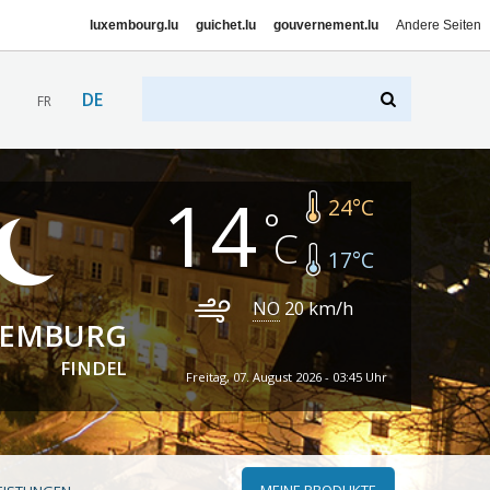
luxembourg.lu
guichet.lu
gouvernement.lu
Andere Seiten
DE
FR
14
24
°C
17
°C
NO
20
km/h
XEMBURG
FINDEL
Freitag, 07. August 2026 - 03:45 Uhr
MEINE PRODUKTE