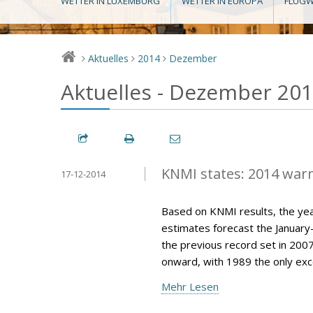
WETTER IN LUXEMBURG
WETTER IN EUROPA
FLUGW
Aktuelles
2014
Dezember
>
>
>
Aktuelles - Dezember 20
KNMI states: 2014 war
17-12-2014
Based on KNMI results, the year
estimates forecast the Januar
the previous record set in 200
onward, with 1989 the only exce
Mehr Lesen