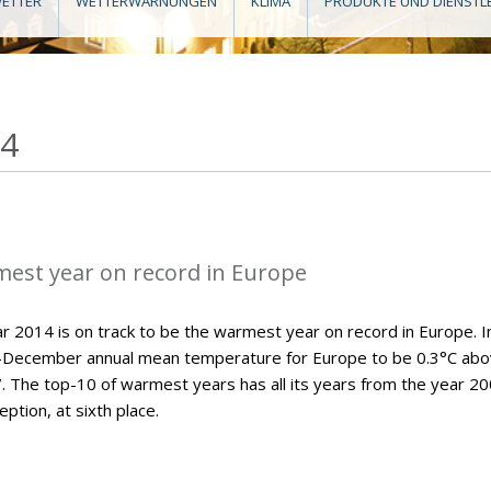
ETTER
WETTERWARNUNGEN
KLIMA
PRODUKTE UND DIENSTL
14
mest year on record in Europe
 2014 is on track to be the warmest year on record in Europe. Ini
y-December annual mean temperature for Europe to be 0.3°C ab
7. The top-10 of warmest years has all its years from the year 2
ption, at sixth place.