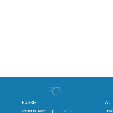
RUBRIK
WET
Wetter in Luxemburg
Akteure
Einsc