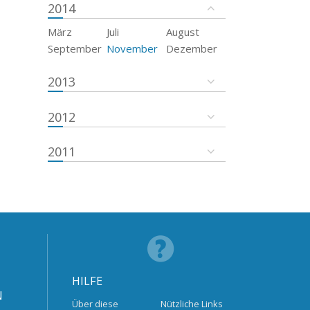
2014
März
Juli
August
September
November
Dezember
2013
2012
2011
HILFE
N
Über diese
Nützliche Links