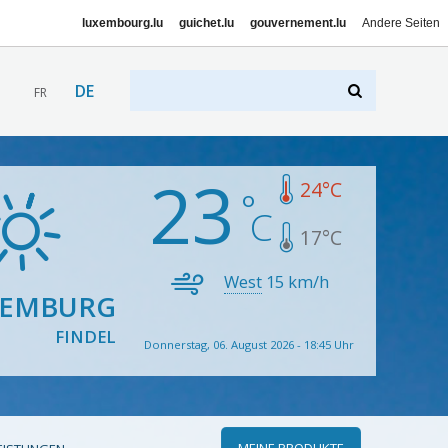
luxembourg.lu
guichet.lu
gouvernement.lu
Andere Seiten
DE
FR
23
24
°C
17
°C
West
15
km/h
XEMBURG
FINDEL
Donnerstag, 06. August 2026 - 18:45 Uhr
MEINE PRODUKTE