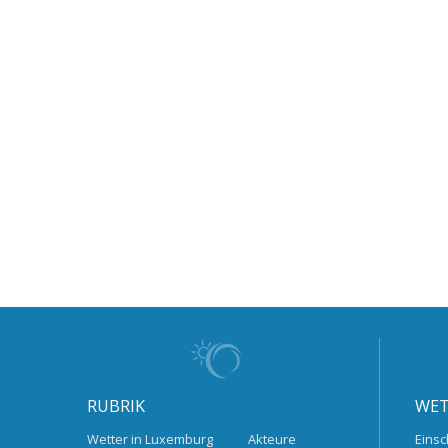
RUBRIK
WET
Wetter in Luxemburg
Akteure
Einsc