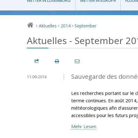
WETTER IN LUXEMBURG
WETTER IN EUROPA
FLUGW
Aktuelles
2014
September
>
>
>
Aktuelles - September 20
Sauvegarde des donné
11-09-2014
Les recherches portant sur le 
terme continues. En août 2014,
météorologiques afin d’assurer
accessibles pour les futurs pro
Mehr Lesen