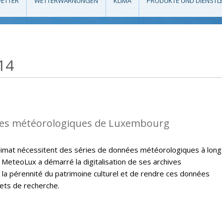
ETTER
WETTERWARNUNGEN
KLIMA
PRODUKTE UND DIENSTL
14
es météorologiques de Luxembourg
climat nécessitent des séries de données météorologiques à long
 MeteoLux a démarré la digitalisation de ses archives
 la pérennité du patrimoine culturel et de rendre ces données
jets de recherche.