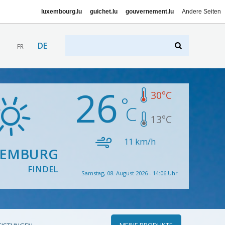
luxembourg.lu
guichet.lu
gouvernement.lu
Andere Seiten
DE
FR
26
30
°C
13
°C
11
km/h
XEMBURG
FINDEL
Samstag, 08. August 2026 - 14:06 Uhr
MEINE PRODUKTE