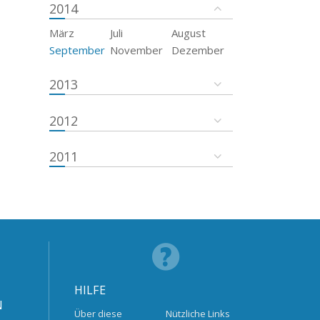
2014
März
Juli
August
September
November
Dezember
2013
2012
2011
HILFE
N
Über diese
Nützliche Links