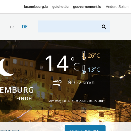
luxembourg.lu
guichet.lu
gouvernement.lu
Andere Seiten
DE
FR
14
26
°C
13
°C
NO
22
km/h
XEMBURG
FINDEL
Samstag, 08. August 2026 - 04:25 Uhr
MEINE PRODUKTE