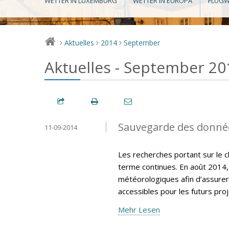
WETTER IN LUXEMBURG
WETTER IN EUROPA
FLUGW
Aktuelles
2014
September
>
>
>
Aktuelles - September 20
Sauvegarde des donné
11-09-2014
Les recherches portant sur le 
terme continues. En août 2014,
météorologiques afin d’assurer
accessibles pour les futurs pro
Mehr Lesen