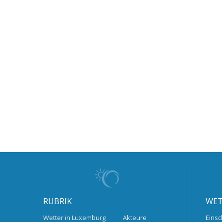
RUBRIK
WET
Wetter in Luxemburg
Akteure
Einsc