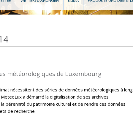
ETTER
WETTERWARNUNGEN
KLIMA
PRODUKTE UND DIENSTL
14
es météorologiques de Luxembourg
climat nécessitent des séries de données météorologiques à long
 MeteoLux a démarré la digitalisation de ses archives
 la pérennité du patrimoine culturel et de rendre ces données
jets de recherche.