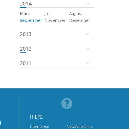
2014
März
Juli
August
September
November
Dezember
2013
2012
2011
HILFE
N
Über diese
Nützliche Links