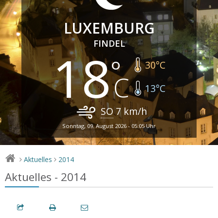
LUXEMBURG
FINDEL
18
30
°C
13
°C
SO
7
km/h
Sonntag, 09. August 2026 - 05:05 Uhr
Aktuelles
2014
>
>
Aktuelles - 2014