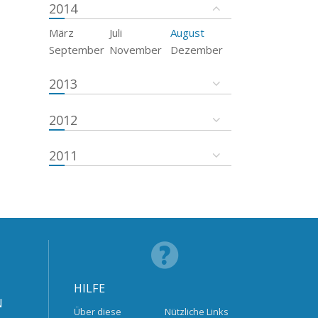
2014
März
Juli
August
September
November
Dezember
2013
2012
2011
HILFE
N
Über diese
Nützliche Links