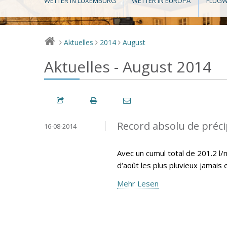
WETTER IN LUXEMBURG
WETTER IN EUROPA
FLUGW
Aktuelles
2014
August
>
>
>
Aktuelles - August 2014
Record absolu de préci
16-08-2014
Avec un cumul total de 201.2 l
d‘août les plus pluvieux jamais
Mehr Lesen