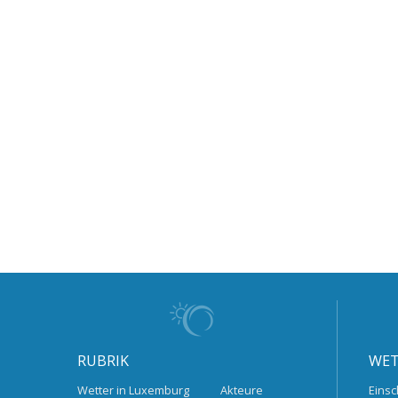
RUBRIK
WET
Wetter in Luxemburg
Akteure
Einsc