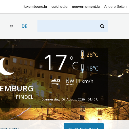
luxembourg.lu
guichet.lu
gouvernement.lu
Andere Seiten
DE
FR
17
28
°C
18
°C
NW
11
km/h
XEMBURG
FINDEL
Donnerstag, 06. August 2026 - 04:45 Uhr
MEINE PRODUKTE